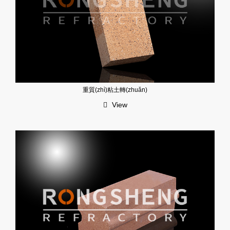
重質(zhì)粘土轉(zhuǎn)
View