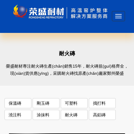
Toggle
navigati
耐火磚
榮盛耐材專注耐火磚生產(chǎn)銷售15年，耐火磚規(guī)格齊全，
現(xiàn)貨供應(yīng)，采購耐火磚找原產(chǎn)廠家鄭州榮盛
保溫磚
剛玉磚
可塑料
搗打料
澆注料
涂抹料
耐火磚
高鋁磚